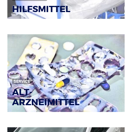
HILFSMITTEL
Bild: © Rainer Sturm / pixelio.de
SERVICE
ALT-
ARZNEIMITTEL