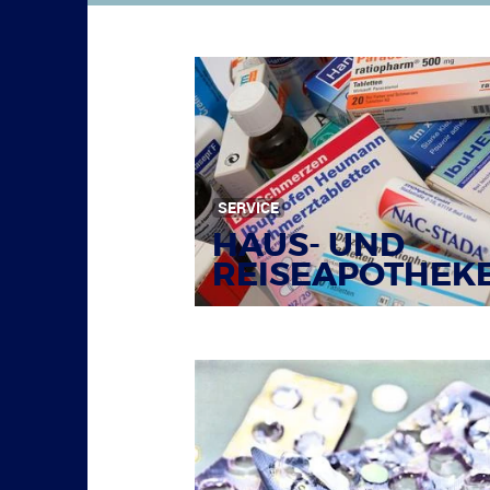
SERVICE
HAUS- UND
REISEAPOTHEK
Bildquelle: © Tim Reckmann / pixelio.de