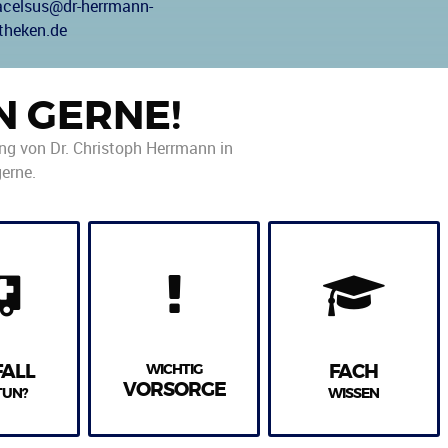
acelsus@dr-herrmann-
theken.de
N GERNE!
ung von Dr. Christoph Herrmann in
erne.
FALL
WICHTIG
FACH
VORSORGE
TUN?
WISSEN