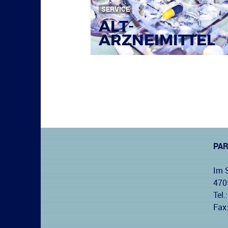
SERVICE
ALT-
ARZNEIMITTEL
PA
Im 
470
Tel.:
Fax