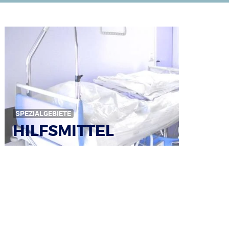
SPEZIALGEBIETE
HILFSMITTEL
Bild: © Rainer Sturm / pixelio.de