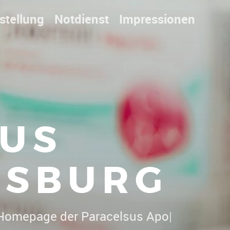
stellung
Notdienst
Impressionen
US
ISBURG
ch Will
|