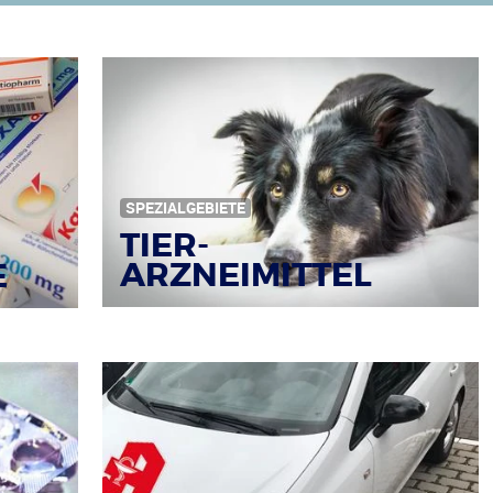
SPEZIALGEBIETE
TIER-
ARZNEIMITTEL
E
Bildquelle: © Iris Klauenberg / pixelio.de