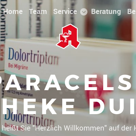
Home
Team
Service
Beratung
Be
PARACELS
HEKE DU
Dr. Christoph Herrmann heißt Sie "Herzli