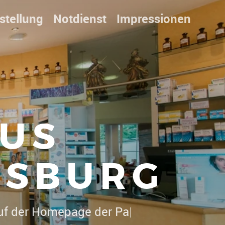
stellung
Notdienst
Impressionen
US
ISBURG