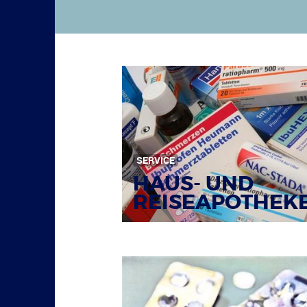
SERVICE
HAUS- UND
REISEAPOTHEK
Bildquelle: © Tim Reckmann / pixelio.de