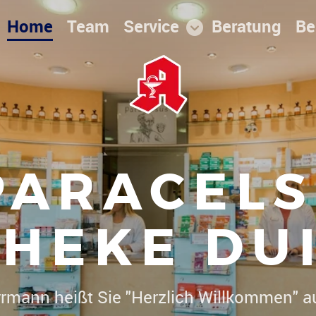
Home
Team
Service
Beratung
Be
PARACELS
HEKE DU
Dr. Christoph Herrmann hei
|